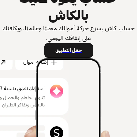
بالكاش
حساب كاش يسرّع حركة أموالك محليًا وعالميًا، ويكافئك
على إنفاقك اليومي.
حمّل التطبيق