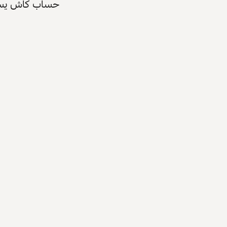
حساب كاش يسرّع