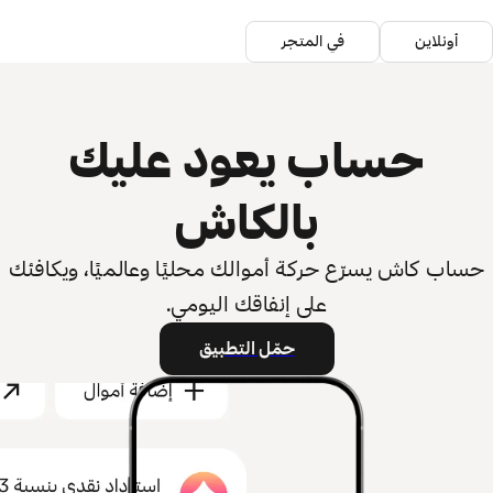
أونلاين
في المتجر
حساب يعود عليك
بالكاش
حساب كاش يسرّع حركة أموالك محليًا وعالميًا، ويكافئك
على إنفاقك اليومي.
حمّل التطبيق