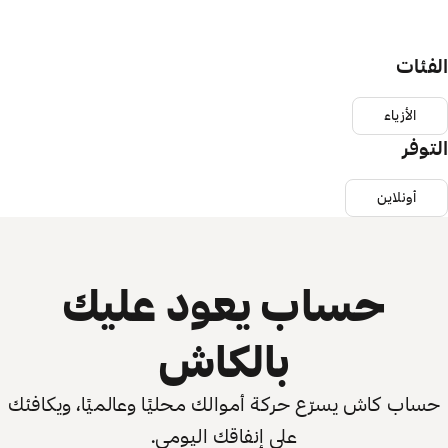
الفئات
الأزياء
التوفر
أونلاين
حساب يعود عليك
بالكاش
حساب كاش يسرّع حركة أموالك محليًا وعالميًا، ويكافئك
على إنفاقك اليومي.