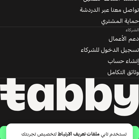
تواصل معنا عبر الدردشة
حماية المشتري
الشركاء
دعم الأعمال
تسجيل الدخول للشركاء
إنشاء حساب
وثائق التكامل
حمّل التطبيق
تستخدم تابي
ملفات تعريف الارتباط
لتخصيص تجربتك