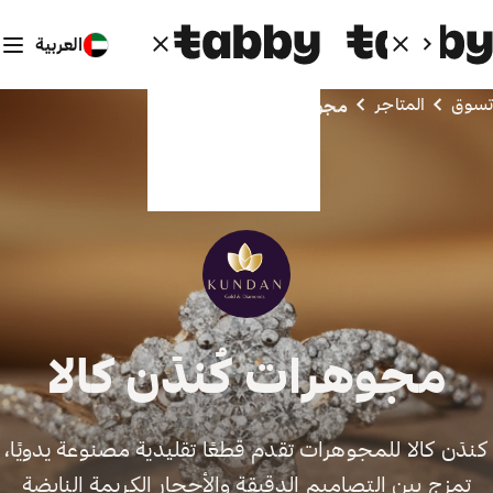
العربية
تسوق
المتاجر
مجوهرات كُندَن كالا
مجوهرات كُندَن كالا
كندَن كالا للمجوهرات تقدم قطعًا تقليدية مصنوعة يدويًا،
تمزج بين التصاميم الدقيقة والأحجار الكريمة النابضة