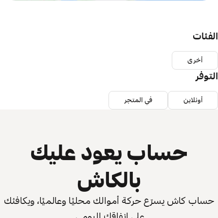
الفئات
أخرى
التوفر
أونلاين
في المتجر
حساب يعود عليك
بالكاش
حساب كاش يسرّع حركة أموالك محليًا وعالميًا، ويكافئك
على إنفاقك اليومي.