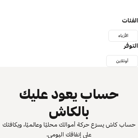
الفئات
الأزياء
التوفر
أونلاين
حساب يعود عليك
بالكاش
حساب كاش يسرّع حركة أموالك محليًا وعالميًا، ويكافئك
على إنفاقك اليومي.