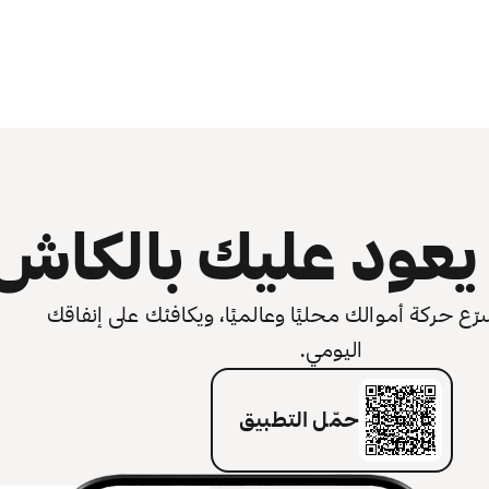
عود عليك بالكاش
 حركة أموالك محليًا وعالميًا، ويكافئك على إنفاقك
اليومي.
حمّل التطبيق