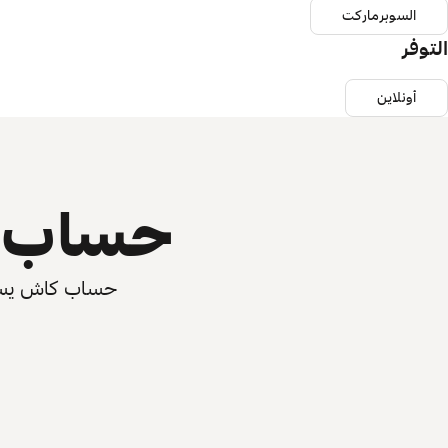
السوبرماركت
التوفر
أونلاين
حساب ي
حساب كاش يسرّع