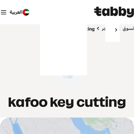
العربية
تسوق
المتاجر
kafoo key cutting
kafoo key cutting