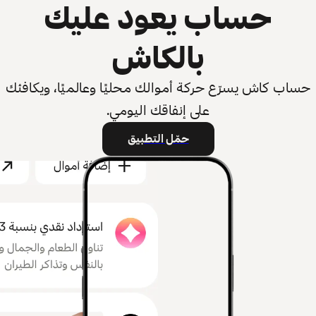
حساب يعود عليك
بالكاش
حساب كاش يسرّع حركة أموالك محليًا وعالميًا، ويكافئك
على إنفاقك اليومي.
حمّل التطبيق