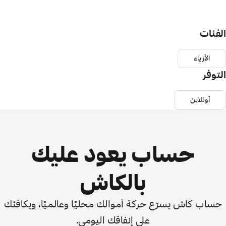
الفئات
الأزياء
التوفر
أونلاين
حساب يعود عليك
بالكاش
حساب كاش يسرّع حركة أموالك محليًا وعالميًا، ويكافئك
على إنفاقك اليومي.