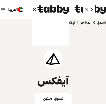
العربية
تسوق
المتاجر
آيفكس
آيفكس
تسوق أونلاين