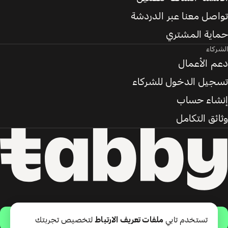
تواصل معنا عبر الدردشة
حماية المشتري
الشركاء
دعم الأعمال
تسجيل الدخول للشركاء
إنشاء حساب
وثائق التكامل
حمّل التطبيق
تستخدم تابي
ملفات تعريف الارتباط
لتخصيص تجربتك