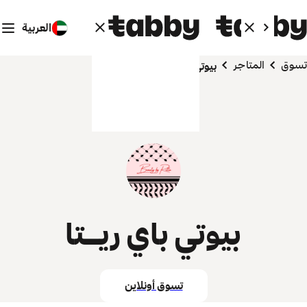
العربية
تسوق
المتاجر
بيوتي باي ريـتا
بيوتي باي ريـتا
تسوق أونلاين