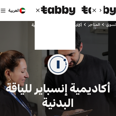
العربية
تسوق
المتاجر
أكاديمية إنسباير للياقة البدنية
أكاديمية إنسباير للياقة
البدنية