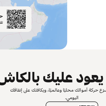
حم
تق
عود عليك بالكاش
 حركة أموالك محليًا وعالميًا، ويكافئك على إنفاقك
اليومي.