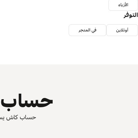
الأزياء
التوفر
أونلاين
في المتجر
حساب ي
حساب كاش يسرّع