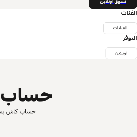
تسوق أونلاين
الفئات
العيادات
التوفر
أونلاين
حساب ي
حساب كاش يسرّع