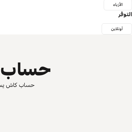
الأزياء
التوفر
أونلاين
حساب ي
حساب كاش يسرّع