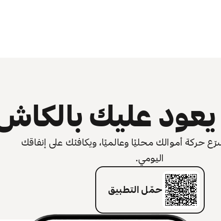
عود عليك بالكاش
 حركة أموالك محليًا وعالميًا، ويكافئك على إنفاقك
اليومي.
حمّل التطبيق