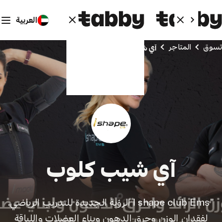
العربية
تسوق
المتاجر
آي شيب كلوب
آي شيب كلوب
"I shape club Ems الرؤية الجديدة للتدريب الرياضي.
لفقدان الوزن وحرق الدهون وبناء العضلات واللياقة