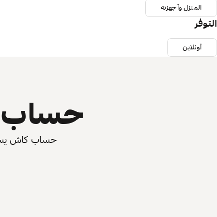
المنزل وأجهزته
التوفر
أونلاين
حساب ي
حساب كاش يسرّع