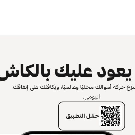
عود عليك بالكاش
 حركة أموالك محليًا وعالميًا، ويكافئك على إنفاقك
اليومي.
حمّل التطبيق