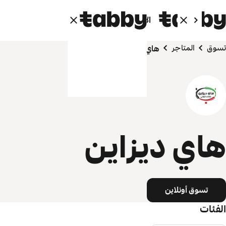
الأفراد
الشركاء
تسوق
المتاجر
هاي ديزاين
هاي ديزاين
تسوق أونلاين
الفئات