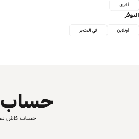
أخرى
التوفر
أونلاين
في المتجر
حساب ي
حساب كاش يسرّع