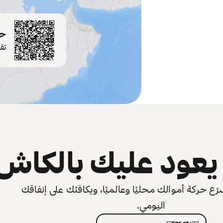
حم
تق
عود عليك بالكاش
 حركة أموالك محليًا وعالميًا، ويكافئك على إنفاقك
اليومي.