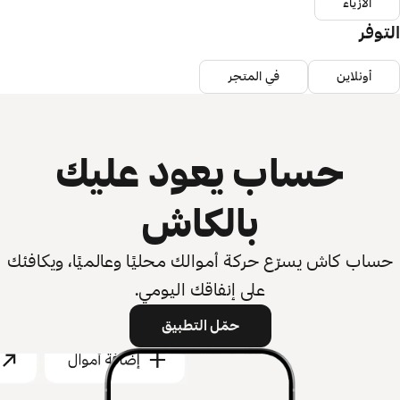
الأزياء
التوفر
أونلاين
في المتجر
حساب يعود عليك
بالكاش
حساب كاش يسرّع حركة أموالك محليًا وعالميًا، ويكافئك
على إنفاقك اليومي.
حمّل التطبيق