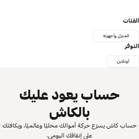
الفئات
المنزل وأجهزته
التوفر
أونلاين
حساب يعود عليك
بالكاش
حساب كاش يسرّع حركة أموالك محليًا وعالميًا، ويكافئك
على إنفاقك اليومي.