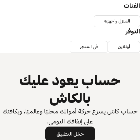
الفئات
المنزل وأجهزته
التوفر
أونلاين
في المتجر
حساب يعود عليك
بالكاش
حساب كاش يسرّع حركة أموالك محليًا وعالميًا، ويكافئك
على إنفاقك اليومي.
حمّل التطبيق