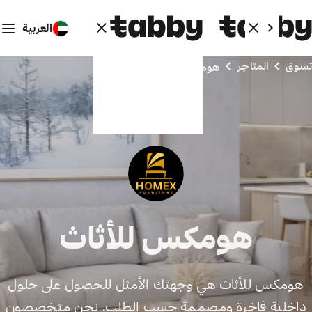
العربية
تسوق
المتاجر
هومكس للأثاث
هومكس للأثاث
هومكس للأثاث هي وجهتك الأمثل للحصول على حلول
داخلية فاخرة ومصممة حسب الطلب. نحن متخصصون