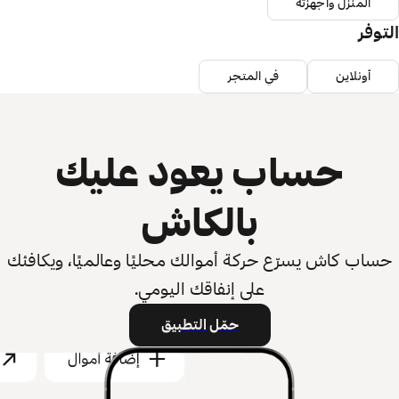
المنزل وأجهزته
التوفر
أونلاين
في المتجر
حساب يعود عليك
بالكاش
حساب كاش يسرّع حركة أموالك محليًا وعالميًا، ويكافئك
على إنفاقك اليومي.
حمّل التطبيق