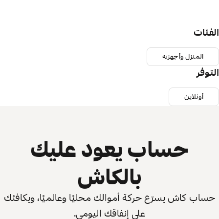
الفئات
المنزل وأجهزته
التوفر
أونلاين
حساب يعود عليك
بالكاش
حساب كاش يسرّع حركة أموالك محليًا وعالميًا، ويكافئك
على إنفاقك اليومي.