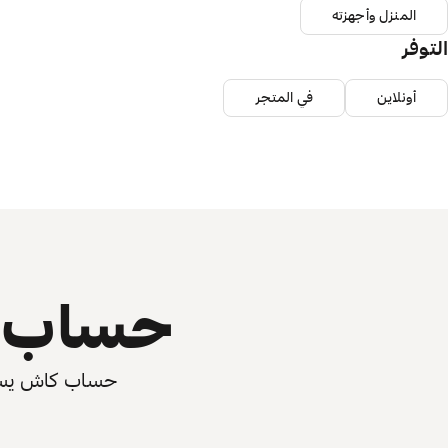
المنزل وأجهزته
التوفر
أونلاين
في المتجر
حساب ي
حساب كاش يسرّع