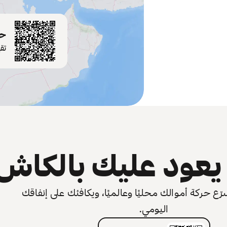
حم
تق
عود عليك بالكاش
 حركة أموالك محليًا وعالميًا، ويكافئك على إنفاقك
اليومي.