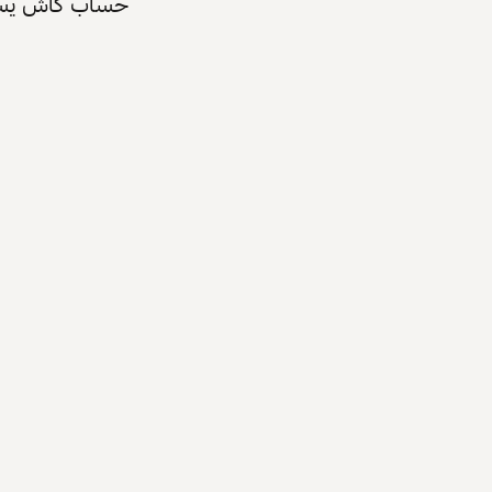
حساب كاش يسرّع