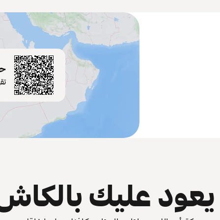
حم
تق
عود عليك بالكاش