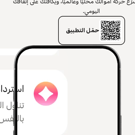
 حركة أموالك محليًا وعالميًا، ويكافئك على إنفاقك
اليومي.
حمّل التطبيق