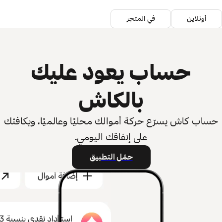
أونلاين
في المتجر
حساب يعود عليك
بالكاش
حساب كاش يسرّع حركة أموالك محليًا وعالميًا، ويكافئك
على إنفاقك اليومي.
حمّل التطبيق