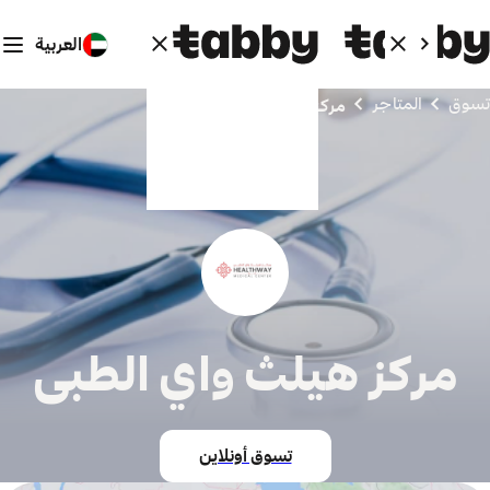
العربية
تسوق
المتاجر
مركز هيلث واي الطبى
مركز هيلث واي الطبى
تسوق أونلاين