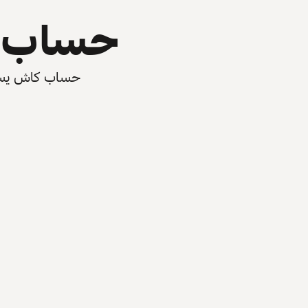
حساب ي
حساب كاش يسرّع