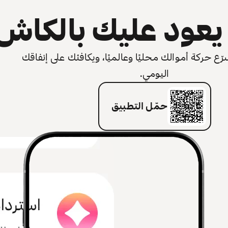
عود عليك بالكاش
 حركة أموالك محليًا وعالميًا، ويكافئك على إنفاقك
اليومي.
حمّل التطبيق