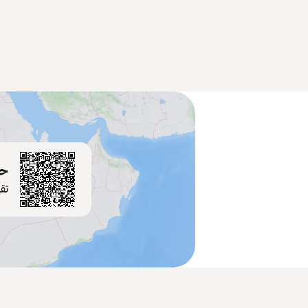
حم
تق