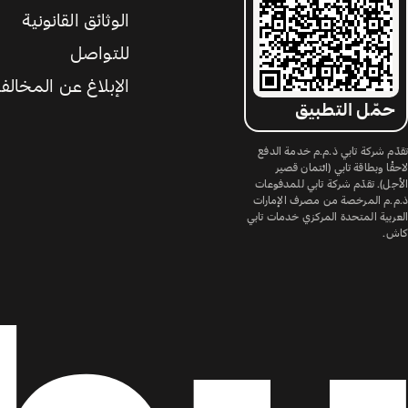
الوثائق القانونية
للتواصل
الإبلاغ عن المخالف
حمّل التطبيق
تقدّم شركة تابي ذ.م.م خدمة الدفع
لاحقًا وبطاقة تابي (ائتمان قصير
الأجل). تقدّم شركة تابي للمدفوعات
ذ.م.م المرخصة من مصرف الإمارات
العربية المتحدة المركزي خدمات تابي
كاش.