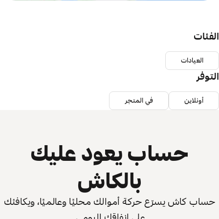
الفئات
العيادات
التوفر
أونلاين
في المتجر
حساب يعود عليك
بالكاش
حساب كاش يسرّع حركة أموالك محليًا وعالميًا، ويكافئك
على إنفاقك اليومي.