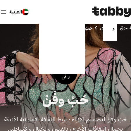
العربية
تسوق
المتاجر
حُبْ وفَنْ
حُبْ وفَنْ
حُبْ وفَنْ لتصميم الازياء - نربط الثقافة الإماراتية الأنيقة
بجمال الثقافات الأخرى، بالفنون والخيال والأساطير.