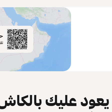
حم
تق
عود عليك بالكاش