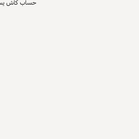
حساب كاش يسرّع