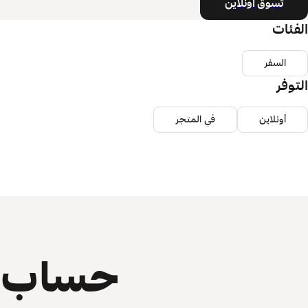
تسوق أونلاين
الفئات
السفر
التوفر
أونلاين
في المتجر
حساب ي