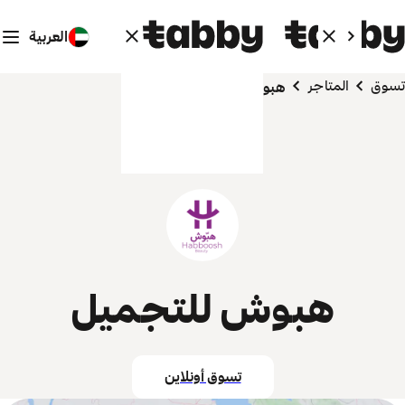
العربية
تسوق
المتاجر
هبوش للتجميل
هبوش للتجميل
تسوق أونلاين