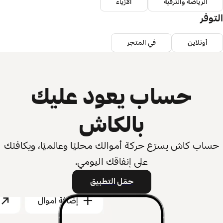
الرياضة والترفيه
الأزياء
التوفر
أونلاين
في المتجر
حساب يعود عليك
بالكاش
حساب كاش يسرّع حركة أموالك محليًا وعالميًا، ويكافئك
على إنفاقك اليومي.
حمّل التطبيق