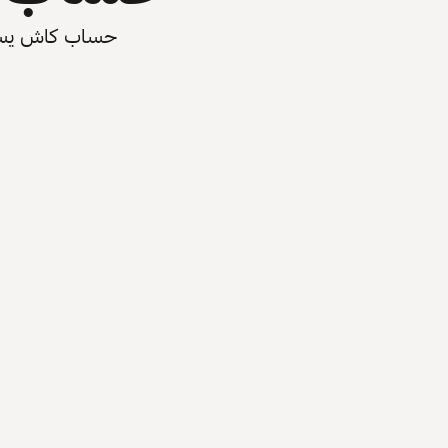
حساب كاش يسرّع