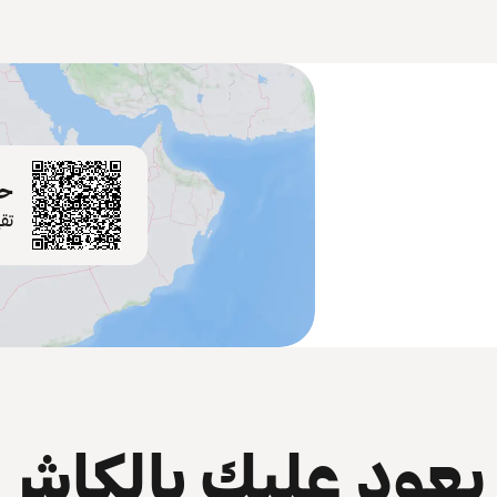
حم
تق
عود عليك بالكاش