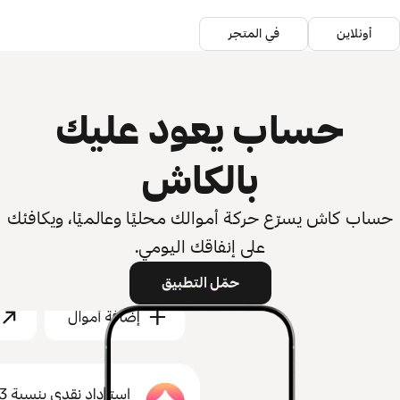
أونلاين
في المتجر
حساب يعود عليك
بالكاش
حساب كاش يسرّع حركة أموالك محليًا وعالميًا، ويكافئك
على إنفاقك اليومي.
حمّل التطبيق