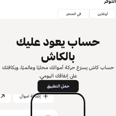
التوفر
أونلاين
في المتجر
حساب يعود عليك
بالكاش
حساب كاش يسرّع حركة أموالك محليًا وعالميًا، ويكافئك
على إنفاقك اليومي.
حمّل التطبيق