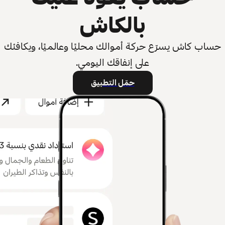
بالكاش
حساب كاش يسرّع حركة أموالك محليًا وعالميًا، ويكافئك
على إنفاقك اليومي.
حمّل التطبيق