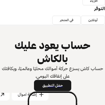
الأزياء
التوفر
أونلاين
في المتجر
حساب يعود عليك
بالكاش
حساب كاش يسرّع حركة أموالك محليًا وعالميًا، ويكافئك
على إنفاقك اليومي.
حمّل التطبيق