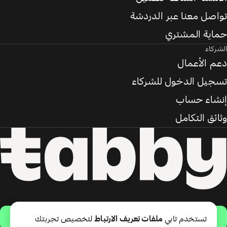
تواصل معنا عبر الدردشة
حماية المشتري
الشركاء
دعم الأعمال
تسجيل الدخول للشركاء
إنشاء حساب
وثائق التكامل
حمّل التطبيق
تستخدم تابي
ملفات تعريف الارتباط
لتخصيص تجربتك