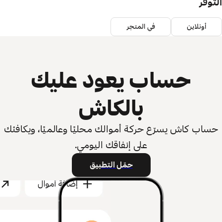
التوفر
أونلاين
في المتجر
حساب يعود عليك
بالكاش
حساب كاش يسرّع حركة أموالك محليًا وعالميًا، ويكافئك
على إنفاقك اليومي.
حمّل التطبيق