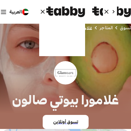
العربية
تسوق
المتاجر
غلامورا بيوتي صالون
غلامورا بيوتي صالون
تسوق أونلاين