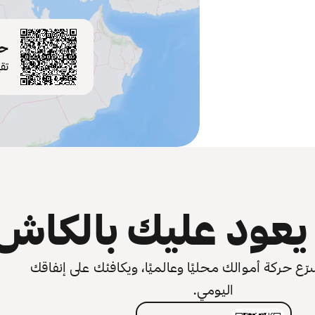
حم
تق
عود عليك بالكاش
 حركة أموالك محليًا وعالميًا، ويكافئك على إنفاقك
اليومي.