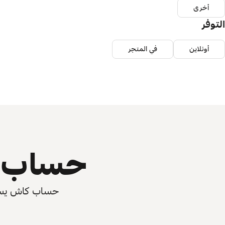
أخرى
التوفر
أونلاين
في المتجر
حساب ي
حساب كاش يسرّع