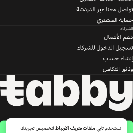
تواصل معنا عبر الدردشة
حماية المشتري
الشركاء
دعم الأعمال
تسجيل الدخول للشركاء
إنشاء حساب
وثائق التكامل
حمّل التطبيق
تستخدم تابي
ملفات تعريف الارتباط
لتخصيص تجربتك