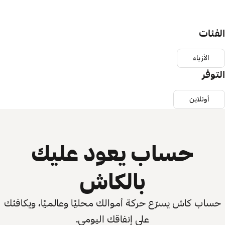
الفئات
الأزياء
التوفر
أونلاين
حساب يعود عليك
بالكاش
حساب كاش يسرّع حركة أموالك محليًا وعالميًا، ويكافئك
على إنفاقك اليومي.