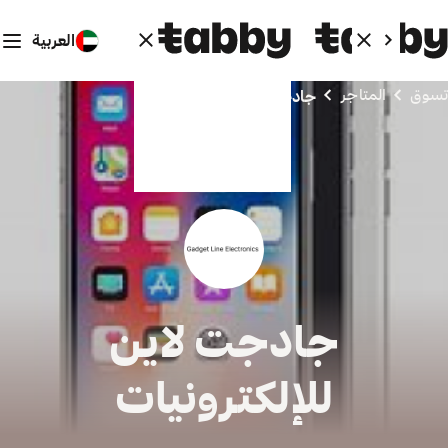
العربية
تسوق
المتاجر
جادجت لاين للإلكترونيات
جادجت لاين
للإلكترونيات