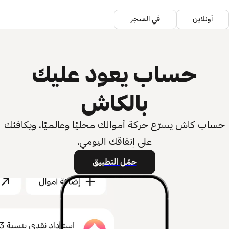
أونلاين
في المتجر
حساب يعود عليك
بالكاش
حساب كاش يسرّع حركة أموالك محليًا وعالميًا، ويكافئك
على إنفاقك اليومي.
حمّل التطبيق