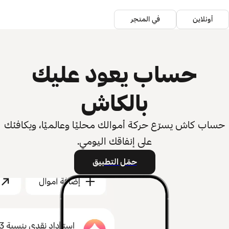
أونلاين
في المتجر
حساب يعود عليك
بالكاش
حساب كاش يسرّع حركة أموالك محليًا وعالميًا، ويكافئك
على إنفاقك اليومي.
حمّل التطبيق