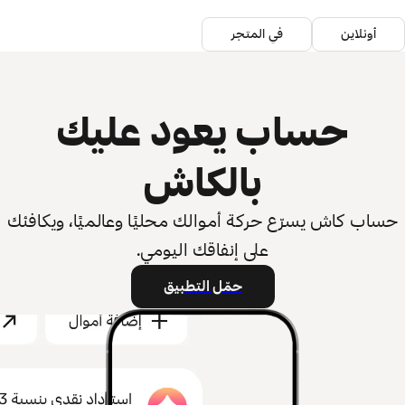
أونلاين
في المتجر
حساب يعود عليك
بالكاش
حساب كاش يسرّع حركة أموالك محليًا وعالميًا، ويكافئك
على إنفاقك اليومي.
حمّل التطبيق