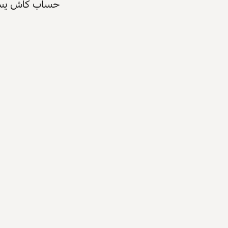
حساب كاش يسرّع