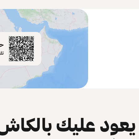
حم
تق
عود عليك بالكاش