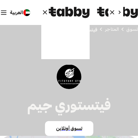
العربية
تسوق
المتاجر
فيتستوري جيم
فيتستوري جيم
تسوق أونلاين