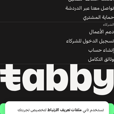
تواصل معنا عبر الدردشة
حماية المشتري
الشركاء
دعم الأعمال
تسجيل الدخول للشركاء
إنشاء حساب
وثائق التكامل
حمّل التطبيق
تستخدم تابي
ملفات تعريف الارتباط
لتخصيص تجربتك