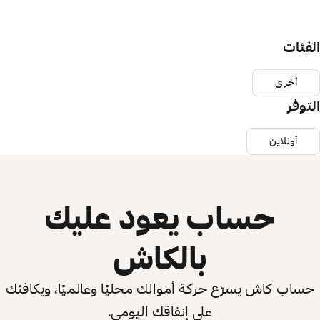
الفئات
أخرى
التوفر
أونلاين
حساب يعود عليك
بالكاش
حساب كاش يسرّع حركة أموالك محليًا وعالميًا، ويكافئك
على إنفاقك اليومي.